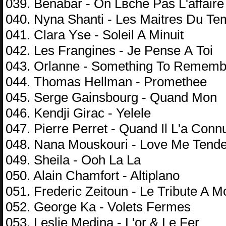
039. Benabar - On Lвche Pas L'affaire
040. Nyna Shanti - Les Maitres Du T
041. Clara Yse - Soleil A Minuit
042. Les Frangines - Je Pense А Toi
043. Orlanne - Something To Rememb
044. Thomas Hellman - Promethee
045. Serge Gainsbourg - Quand Mon
046. Kendji Girac - Yelele
047. Pierre Perret - Quand Il L'a Conn
048. Nana Mouskouri - Love Me Tende
049. Sheila - Ooh La La
050. Alain Chamfort - Altiplano
051. Frederic Zeitoun - Le Tribute A M
052. George Ka - Volets Fermes
053. Leslie Medina - L'or & Le Fer