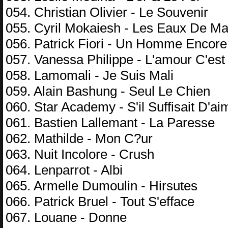
054. Christian Olivier - Le Souvenir
055. Cyril Mokaiesh - Les Eaux De Ma
056. Patrick Fiori - Un Homme Encore
057. Vanessa Philippe - L'amour C'est
058. Lamomali - Je Suis Mali
059. Alain Bashung - Seul Le Chien
060. Star Academy - S'il Suffisait D'ai
061. Bastien Lallemant - La Paresse
062. Mathilde - Mon C?ur
063. Nuit Incolore - Crush
064. Lenparrot - Albi
065. Armelle Dumoulin - Hirsutes
066. Patrick Bruel - Tout S'efface
067. Louane - Donne