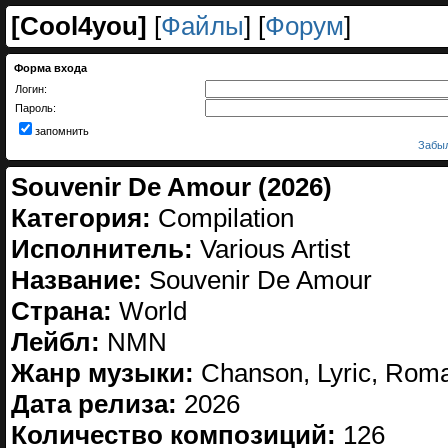
[
Cool4you
]
[
Файлы
] [
Форум
]
Форма входа
Логин:
Пароль:
запомнить
Забыл
Souvenir De Amour (2026)
Категория:
Compilation
Исполнитель:
Various Artist
Название:
Souvenir De Amour
Страна:
World
Лейбл:
NMN
Жанр музыки:
Chanson, Lyric, Roma
Дата релиза:
2026
Количество композиций:
126