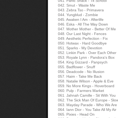
041. Panic Shack - Tit School
042. Smut - Waste Me
043. Zebra Tso - Primavera
044. Yungblud - Zombie
045. Awaken I Am - Afterlife
046. Eska - All The Way Down
047. Mother Mother - Better Of Me
048. Our Last Night - Fences
049. Aesthetic Perfection - Fix
050. Hotwax - Hard Goodbye
051. Sparks - My Devotion
052. Linkin Park - Over Each Other
053. Royale Lynn - Pandora's Box
054. King Gizzard - Panpsych
055. Badflower - Snuff
056. Deadcode - No Illusion
057. Haim - Take Me Back
058. Natalie Wilson - Apple & Eve
059. No More Kings - Hoverboard
060. Pulp - Farmers Market
061. Jahnah Camille - Sit With You
062. The Sick Man Of Europe - Slo
063. Mayday Parade - Who We Are
064. Iann Dior - You Take All My Air
065. Pixies - Head On