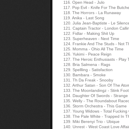
116. Open Head - Julo
117. Pop Evil - Knife For The Butch
118. The Horrors - La Runaway
119. Anika - Last Song
120. Julia Jean-Baptiste - Le Silenc
121. Captain Tractor - London Calli
122. Fidlar - Making Shit Up
123. Superheaven - Next Time
124. Frankie And The Studs - Not T
125. Momma - Ohio All The Time
126. Yukimi - Peace Reign
127. The Heroic Enthusiasts - Play 
128. Bria Salmena - Rags
129. Spellling - Satisfaction
130. Bambara - Smoke
131. Th Da Freak - Snooby
132. Arthur Satan - Son Of The Ato
133. The Moonlandingz - Stink Foot
134. Daughter Of Swords - Strange
135. Welly - The Roundabout Race
136. Storm Orchestra - This Game
137. Young Widows - Total Fucking C
138. The Pale White - Trapped In 
139. Miki Berenyi Trio - Ubique
140. Unrest - West Coast Love Affai