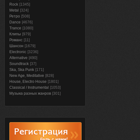
Rock
[1345]
Metal
[324]
Ретро
[508]
Dance
[4676]
Trance
[1080]
Клипы
[979]
Романс
[11]
Шансон
[1679]
Electronic
[3236]
Alternative
[490]
Soundtrack
[37]
Ska, Ska Punk
[171]
New Age, Meditative
[828]
House, Electro House
[1801]
Classical / Instrumental
[1053]
Музыка разных жанров
[301]