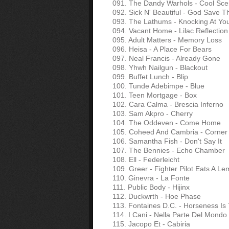
091. The Dandy Warhols - Cool Sc
092. Sick N' Beautiful - God Save T
093. The Lathums - Knocking At Yo
094. Vacant Home - Lilac Reflection
095. Adult Matters - Memory Loss
096. Heisa - A Place For Bears
097. Neal Francis - Already Gone
098. Yhwh Nailgun - Blackout
099. Buffet Lunch - Blip
100. Tunde Adebimpe - Blue
101. Teen Mortgage - Box
102. Cara Calma - Brescia Inferno
103. Sam Akpro - Cherry
104. The Oddeven - Come Home
105. Coheed And Cambria - Corner
106. Samantha Fish - Don't Say It
107. The Bennies - Echo Chamber
108. Ell - Federleicht
109. Greer - Fighter Pilot Eats A L
110. Ginevra - La Fonte
111. Public Body - Hijinx
112. Duckwrth - Hoe Phase
113. Fontaines D.C. - Horseness I
114. I Cani - Nella Parte Del Mondo
115. Jacopo Et - Cabiria