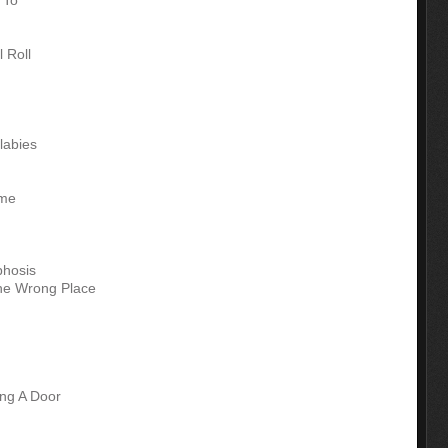
 To
 Roll
labies
ame
g
phosis
The Wrong Place
ing A Door