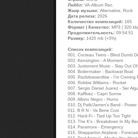
Лейбл:
VA-Album Rec.
Жанр музыки:
Alternative, Rock
Дата релиза:
2026
Количество композиций:
165
Формат | Качество:
MP3 | 320 kb
Продолжительность:
09:54:51
Размер:
1420 mb (+3%)
Список композиций:
001. Cocteau Twins - Blind Dumb D
002. Kensington - A Moment
003. Justement Music - Stay Out O
004. Boilermaker - Backseat Boat
005. Razbitoeserdtse - I'm Coming 
006. Robbie Williams - Rocket
007. Sergio Daniel Juarez - Ser Alg
008. Kaffkiez - Capri Sonne
009. Albino Negro - Humo
010. Dj Patk/Jamen's Band - Power
011. B R N - Va Bene Cosi
012. Hard-Fi - Tied Up Too Tight
013. The K's - Breakdown In My B
014. Paramore - Emergency
015. Shepparton Airplane - Forecas