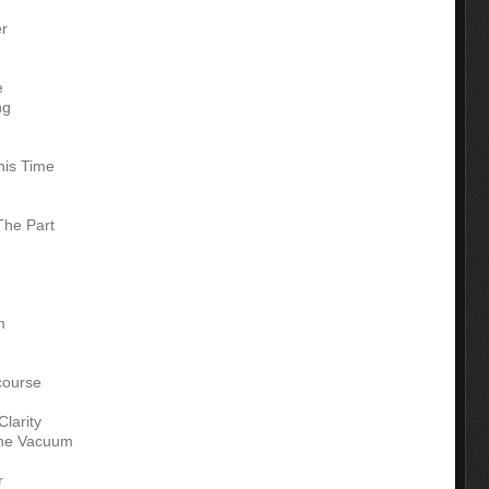
er
e
ng
his Time
The Part
m
course
larity
The Vacuum
r