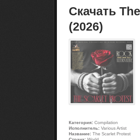
Скачать The 
(2026)
Категория:
Compilation
Исполнитель:
Various Artist
Название:
The Scarlet Protest
Страна:
World