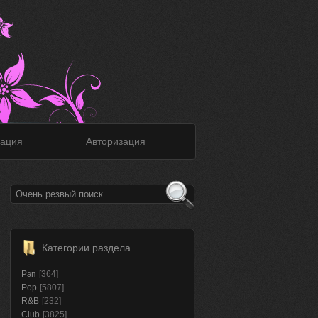
ация
Авторизация
Категории раздела
Рэп
[364]
Pop
[5807]
R&B
[232]
Club
[3825]