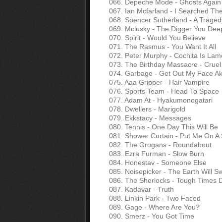
066. Depeche Mode - Ghosts Again
067. Ian Mcfarland - I Searched Th
068. Spencer Sutherland - A Traged
069. Mclusky - The Digger You Dee
070. Spirit - Would You Believe
071. The Rasmus - You Want It All
072. Peter Murphy - Cochita Is Lam
073. The Birthday Massacre - Cruel
074. Garbage - Get Out My Face Ak
075. Aaa Gripper - Hair Vampire
076. Sports Team - Head To Space
077. Adam At - Hyakumonogatari
078. Dwellers - Marigold
079. Ekkstacy - Messages
080. Tennis - One Day This Will Be
081. Shower Curtain - Put Me On A 
082. The Grogans - Roundabout
083. Ezra Furman - Slow Burn
084. Honestav - Someone Else
085. Noisepicker - The Earth Will 
086. The Sherlocks - Tough Times D
087. Kadavar - Truth
088. Linkin Park - Two Faced
089. Gage - Where Are You?
090. Smerz - You Got Time