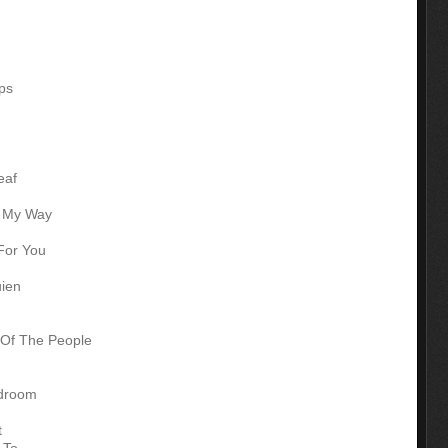
ps
eaf
f My Way
For You
uien
 Of The People
edroom
t