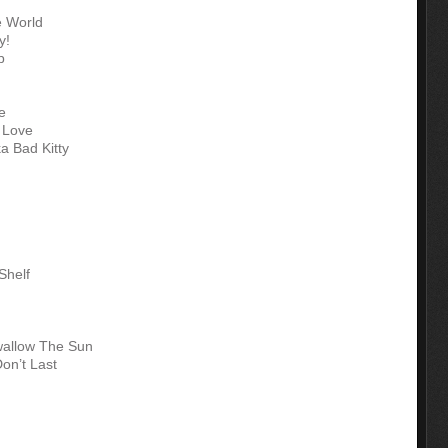
e World
y!
p
e
 Love
a Bad Kitty
Shelf
Swallow The Sun
on’t Last