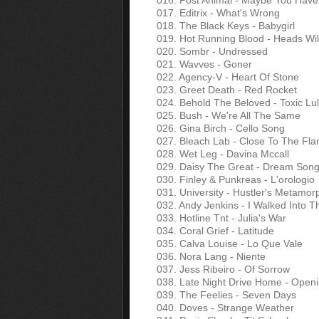
016. Post Animal - Maybe You Have
017. Editrix - What's Wrong
018. The Black Keys - Babygirl
019. Hot Running Blood - Heads Will
020. Sombr - Undressed
021. Wavves - Goner
022. Agency-V - Heart Of Stone
023. Greet Death - Red Rocket
024. Behold The Beloved - Toxic Lul
025. Bush - We're All The Same
026. Gina Birch - Cello Song
027. Bleach Lab - Close To The Fl
028. Wet Leg - Davina Mccall
029. Daisy The Great - Dream Son
030. Finley & Punkreas - L'orologio
031. University - Hustler's Metamor
032. Andy Jenkins - I Walked Into 
033. Hotline Tnt - Julia's War
034. Coral Grief - Latitude
035. Calva Louise - Lo Que Vale
036. Nora Lang - Niente
037. Jess Ribeiro - Of Sorrow
038. Late Night Drive Home - Open
039. The Feelies - Seven Days
040. Doves - Strange Weather