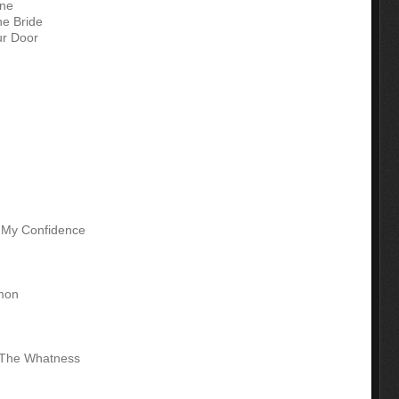
ene
he Bride
ur Door
 My Confidence
emon
s The Whatness