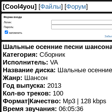
[
Cool4you
]
[
Файлы
] [
Форум
]
Форма входа
Логин:
Пароль:
запомнить
Забыл
Шальные осенние песни шансона 
Категория:
Сборник
Исполнитель:
VA
Название диска:
Шальные осенние 
Жанр:
Шансон
Год выпуска:
2013
Кол-во треков:
100
Формат|Качество:
Mp3 | 128 kbps
Время звучания:
06:05:36