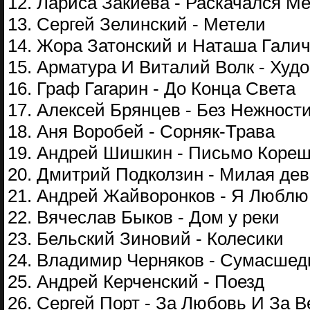
12. Лариса Закиева - Раскачался М
13. Сергей Зелинский - Метели
14. Жора Затонский и Наташа Галич
15. Арматура И Виталий Волк - Худ
16. Граф Гагарин - До Конца Света
17. Алексей Брянцев - Без Нежност
18. Аня Воробей - Сорняк-Трава
19. Андрей Шишкин - Письмо Коре
20. Дмитрий Подколзин - Милая дев
21. Андрей Жайворонков - Я Люблю
22. Вячеслав Быков - Дом у реки
23. Бельский Зиновий - Колесики
24. Владимир Черняков - Сумасше
25. Андрей Керченский - Поезд
26. Сергей Порт - За Любовь И За 