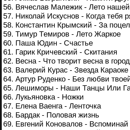
56. Вячеслав Малежик - Лето наше
57. Николай Искуснов - Когда тебя 
58. Константин Крымский - За поц
59. Тимур Темиров - Лето Жаркое
60. Паша Юдин - Счастье
61. Гарик Кричевский - Скитания
62. Весна - Что творит весна в горо
63. Валерий Курас - Звезда Караоке
64. Артур Руденко - Без любви твое
65. Лешиморы - Наши Танцы Или Г
66. Лукьяновка - Ножки
67. Елена Ваенга - Ленточка
68. Бардак - Половая жизнь
69. Евгений Коновалов - Вспоминай