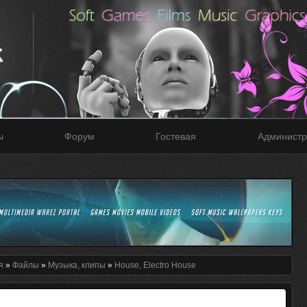
ы
Форум
Гостевая
Администр
я
»
Файлы
»
Музыка, клипы
»
House, Electro House