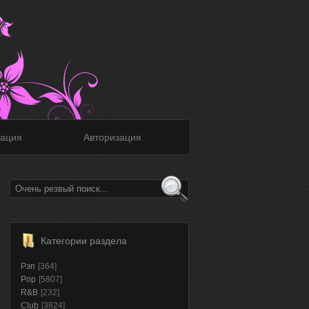
ация
Авторизация
Категории раздела
Рэп
[364]
Pop
[5807]
R&B
[232]
Club
[3824]