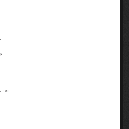
e
mp
n
d Pain