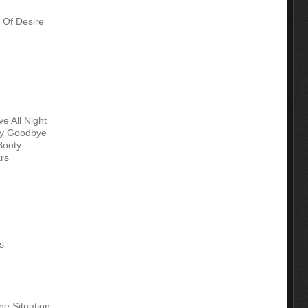
 Of Desire
 All Night
ay Goodbye
Booty
rs
s
ne Situation