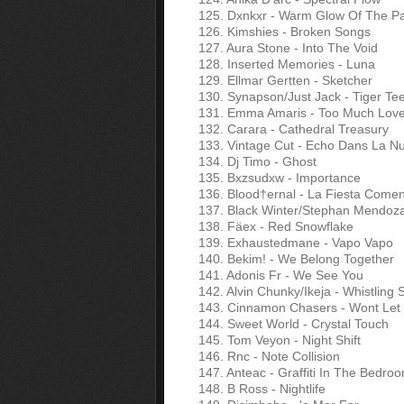
125. Dxnkxr - Warm Glow Of The P
126. Kimshies - Broken Songs
127. Aura Stone - Into The Void
128. Inserted Memories - Luna
129. Ellmar Gertten - Sketcher
130. Synapson/Just Jack - Tiger Te
131. Emma Amaris - Too Much Lov
132. Carara - Cathedral Treasury
133. Vintage Cut - Echo Dans La Nu
134. Dj Timo - Ghost
135. Bxzsudxw - Importance
136. Blood†ernal - La Fiesta Come
137. Black Winter/Stephan Mendoza 
138. Fäex - Red Snowflake
139. Exhaustedmane - Vapo Vapo
140. Bekim! - We Belong Together
141. Adonis Fr - We See You
142. Alvin Chunky/Ikeja - Whistling
143. Cinnamon Chasers - Wont Let 
144. Sweet World - Crystal Touch
145. Tom Veyon - Night Shift
146. Rnc - Note Collision
147. Anteac - Graffiti In The Bedro
148. B Ross - Nightlife