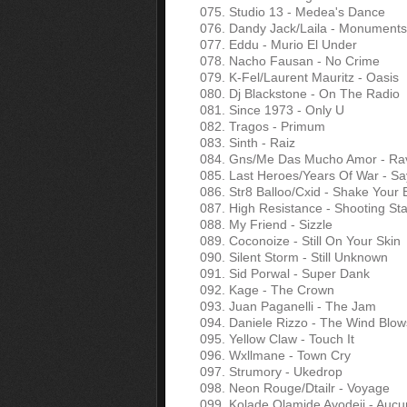
075. Studio 13 - Medea's Dance
076. Dandy Jack/Laila - Monuments
077. Eddu - Murio El Under
078. Nacho Fausan - No Crime
079. K-Fel/Laurent Mauritz - Oasis
080. Dj Blackstone - On The Radio
081. Since 1973 - Only U
082. Tragos - Primum
083. Sinth - Raiz
084. Gns/Me Das Mucho Amor - Rave
085. Last Heroes/Years Of War - S
086. Str8 Balloo/Cxіd - Shake Your 
087. High Resistance - Shooting Sta
088. My Friend - Sizzle
089. Coconoize - Still On Your Skin
090. Silent Storm - Still Unknown
091. Sid Porwal - Super Dank
092. Kage - The Crown
093. Juan Paganelli - The Jam
094. Daniele Rizzo - The Wind Blow
095. Yellow Claw - Touch It
096. Wxllmane - Town Cry
097. Strumory - Ukedrop
098. Neon Rouge/Dtailr - Voyage
099. Kolade Olamide Ayodeji - Aucu