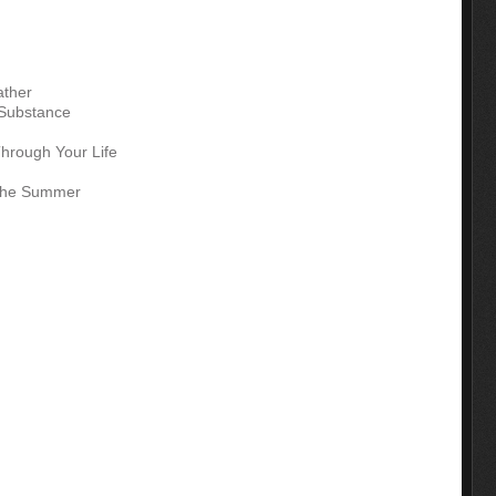
ather
 Substance
hrough Your Life
 The Summer