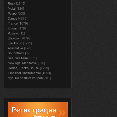
Rock
[1345]
Metal
[324]
Ретро
[508]
Dance
[4676]
Trance
[1079]
Клипы
[979]
Романс
[11]
Шансон
[1679]
Electronic
[3235]
Alternative
[490]
Soundtrack
[37]
Ska, Ska Punk
[171]
New Age, Meditative
[828]
House, Electro House
[1799]
Classical / Instrumental
[1053]
Музыка разных жанров
[301]