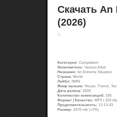
Скачать An 
(2026)
Категория:
Compilation
Исполнитель:
Various Artist
Название:
An Extreme Situation
Страна:
World
Лейбл:
NMN
Жанр музыки:
House, Trance, Tec
Дата релиза:
2026
Количество композиций:
185
Формат | Качество:
MP3 | 320 kb
Продолжительность:
13:13:43
Размер:
1870 mb (+3%)