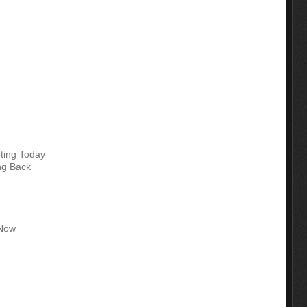
ting Today
ng Back
 Now