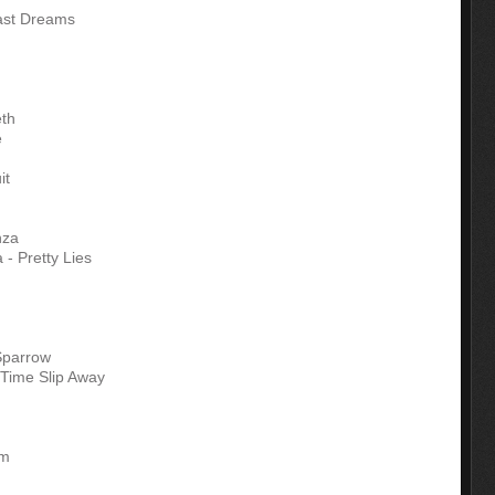
ast Dreams
eth
e
it
nza
- Pretty Lies
 Sparrow
Time Slip Away
om