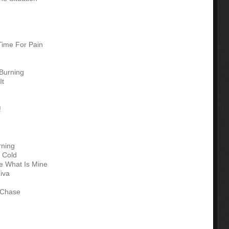
Time For Pain
Burning
It
!
rning
 Cold
ve What Is Mine
iva
 Chase