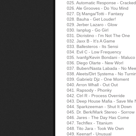
025. Automatic Response - Cracked
026. Ale Grooves - Do You Mind
027. Dj Manga/Totti - Fantasy
028. Bauha - Get Louder!
029. Jerber Lazaro - Glow
030. Ianplug - Go Girl
031. Dicristino - I'm Not The One
032. Jaxx B - It's A Game
033. Ballesteros - Its Sensi
034. Evil C - Low Frequency
035. Ivanfg/Kevin Bondani - Maluco
036. Diego Olarte - New Worl
037. Buben/Nasta Labada - No Mee
038. Aleets/Dirt Systema - No Turni
039. Gabrielz Djz - One Moment
040. Arron Whall - Out Out
041. Rapsody - Phonky
042. Ctrl R - Process Override
043. Deep House Mafia - Save Me
044. Sparkzeeman - Shut It Down
045. Dr. Berk/Mark Stereo - Sorrow
046. Jares - The Day Has Come
047. Techflex - Titanium
048. Tito Jara - Took We Own
049. Keenarf - Unusual