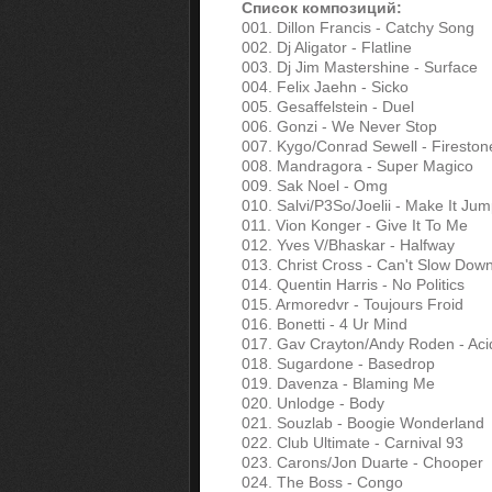
Список композиций:
001. Dillon Francis - Catchy Song
002. Dj Aligator - Flatline
003. Dj Jim Mastershine - Surface
004. Felix Jaehn - Sicko
005. Gesaffelstein - Duel
006. Gonzi - We Never Stop
007. Kygo/Conrad Sewell - Fireston
008. Mandragora - Super Magico
009. Sak Noel - Omg
010. Salvi/P3So/Joelii - Make It Ju
011. Vion Konger - Give It To Me
012. Yves V/Bhaskar - Halfway
013. Christ Cross - Can't Slow Dow
014. Quentin Harris - No Politics
015. Armoredvr - Toujours Froid
016. Bonetti - 4 Ur Mind
017. Gav Crayton/Andy Roden - Aci
018. Sugardone - Basedrop
019. Davenza - Blaming Me
020. Unlodge - Body
021. Souzlab - Boogie Wonderland
022. Club Ultimate - Carnival 93
023. Carons/Jon Duarte - Chooper
024. The Boss - Congo