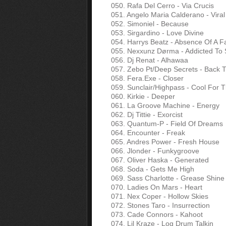
050. Rafa Del Cerro - Via Crucis
051. Angelo Maria Calderano - Viral
052. Simoniel - Because
053. Sirgardino - Love Divine
054. Harrys Beatz - Absence Of A F
055. Nexxunz Dørma - Addicted To
056. Dj Renat - Alhawaa
057. Zebo Pt/Deep Secrets - Back T
058. Fera.Exe - Closer
059. Sunclair/Highpass - Cool For
060. Kirkie - Deeper
061. La Groove Machine - Energy
062. Dj Tittie - Exorcist
063. Quantum-P - Field Of Dreams
064. Encounter - Freak
065. Andres Power - Fresh House
066. Jlonder - Funkygroove
067. Oliver Haska - Generated
068. Soda - Gets Me High
069. Sass Charlotte - Grease Shine
070. Ladies On Mars - Heart
071. Nex Coper - Hollow Skies
072. Stones Taro - Insurrection
073. Cade Connors - Kahoot
074. Lil Kraze - Log Drum Talkin