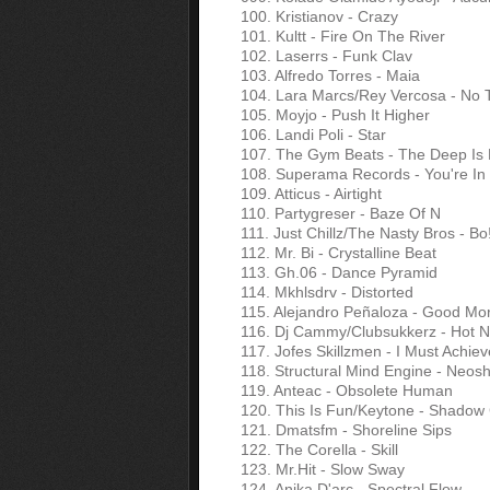
100. Kristianov - Crazy
101. Kultt - Fire On The River
102. Laserrs - Funk Clav
103. Alfredo Torres - Maia
104. Lara Marcs/Rey Vercosa - No 
105. Moyjo - Push It Higher
106. Landi Poli - Star
107. The Gym Beats - The Deep Is 
108. Superama Records - You're In 
109. Atticus - Airtight
110. Partygreser - Baze Of N
111. Just Chillz/The Nasty Bros - Bo
112. Mr. Bi - Crystalline Beat
113. Gh.06 - Dance Pyramid
114. Mkhlsdrv - Distorted
115. Alejandro Peñaloza - Good Mo
116. Dj Cammy/Clubsukkerz - Hot N
117. Jofes Skillzmen - I Must Achie
118. Structural Mind Engine - Neosh
119. Anteac - Obsolete Human
120. This Is Fun/Keytone - Shadow
121. Dmatsfm - Shoreline Sips
122. The Corella - Skill
123. Mr.Hit - Slow Sway
124. Anika D'arc - Spectral Flow