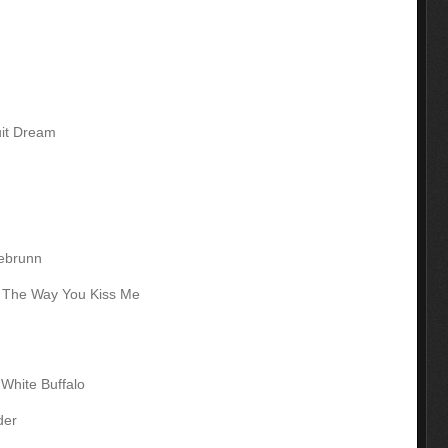
uit Dream
Gebrunn
e The Way You Kiss Me
White Buffalo
der