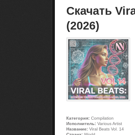
Скачать Vira
(2026)
Категория:
Compilation
Исполнитель:
Various Artist
Название:
Viral Beats Vol. 14
Страна:
World