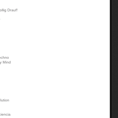
lig Drauf!
y
Techno
My Mind
lution
ciencia