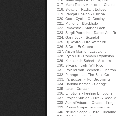
016. Jules Vaya - Aria Of Apollo
017. Mars Tedak/Monococ - Chapte
018. Sigvard - Radiant Eclipse
019. Rangel Coelho - Psyche
020. Ooo - Cycles Of Destiny
021. Mattone - Blackhole
022. Rmaestro - Starter Pack
023. Sergii Petrenko - Dance And R
024. Gary Beck - Scandal
025. Dj Dextro - Fire Water Air
026. S Def - Et Cetera
027. Alison Morris - Last Light
028. Ryan Hill - Domain Expansion
029. Konstantin Scharf - Vacuum
030. Silvaris - Light Will Rise
031. Roland Van Technen - Electro
032. Portage - Let The Bass Go
033. Paracitizen - Not Becoming
034. Harland Kasten - Change
035. Laus - Canaan
036. Emotions - Feeling Emotions
037. Project Suicide - Like A Dead 
038. Aureal/Eduardo Criado - Forgo
039. Ronny Grapentin - Fragment
040. Neural Scape - Third Fundame