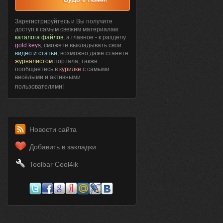
Зарегистрируйтесь и Вы получите
доступ к самым свежим материалам
каталога файлов
, а главное - к разделу
gold keys
, сможете выкладывать свои
видео и статьи
, возможно даже станете
журналистом
портала, также
пообщаетесь в
курилке
с самыми
весёлыми и активными
пользователями!
Новости сайта
Добавить в закладки
Toolbar Cool4ik