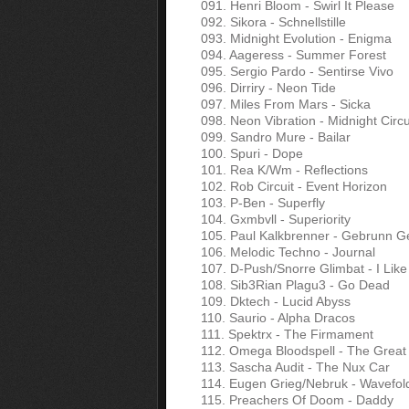
091. Henri Bloom - Swirl It Please
092. Sikora - Schnellstille
093. Midnight Evolution - Enigma
094. Aageress - Summer Forest
095. Sergio Pardo - Sentirse Vivo
096. Dirriry - Neon Tide
097. Miles From Mars - Sicka
098. Neon Vibration - Midnight Circ
099. Sandro Mure - Bailar
100. Spuri - Dope
101. Rea K/Wm - Reflections
102. Rob Circuit - Event Horizon
103. P-Ben - Superfly
104. Gxmbvll - Superiority
105. Paul Kalkbrenner - Gebrunn 
106. Melodic Techno - Journal
107. D-Push/Snorre Glimbat - I Lik
108. Sib3Rian Plagu3 - Go Dead
109. Dktech - Lucid Abyss
110. Saurio - Alpha Dracos
111. Spektrx - The Firmament
112. Omega Bloodspell - The Great 
113. Sascha Audit - The Nux Car
114. Eugen Grieg/Nebruk - Wavefol
115. Preachers Of Doom - Daddy