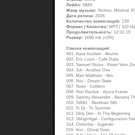
Лейбл:
NMN
Жанр музыки:
Techno, Minimal, El
Дата релиза:
2026
Количество композиций:
130
Формат | Качество:
MP3 | 320 kb
Продолжительность:
12:01:19
Размер:
1680 mb (+3%)
Список композиций:
001. Kase Kochen - Akuma
002. Eric Louis - Cafe Dubs
003. Samuel Dictus - Kwart Voor Ze
004. Jck - Another One
005. Mari Mattham - Aim
006. Nox - Dream State
007. Nuke - Cotitero
008. Ron Ractive - Azura Frame
009. Sammy Alexander - Banana T
010. S4Nt1 - Baobhan Sith
011. Tc Dj - To Summer
012. Dirty Dan - In The Beginning
013. Shhgrr/Igal - Configuracion D
014. Oshimba - Jugando
015. Arni - Ghost Town