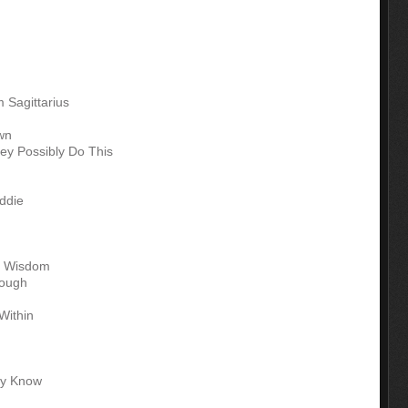
Sagittarius
wn
ey Possibly Do This
ddie
f Wisdom
Tough
Within
ly Know