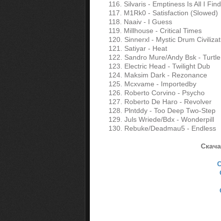
116. Silvaris - Emptiness Is All I Find
117. M1Rk0 - Satisfaction (Slowed)
118. Naaiv - I Guess
119. Millhouse - Critical Times
120. Sinnerxl - Mystic Drum Civilizat
121. Satiyar - Heat
122. Sandro Mure/Andy Bsk - Turtle
123. Electric Head - Twilight Dub
124. Maksim Dark - Rezonance
125. Mcxvame - Importedby
126. Roberto Corvino - Psycho
127. Roberto De Haro - Revolver
128. Plntddy - Too Deep Two-Step
129. Juls Wriede/Bdx - Wonderpill
130. Rebuke/Deadmau5 - Endless
Скачат
С