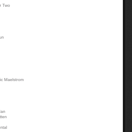
r Two
un
nic Maelstrom
Man
tten
ntal