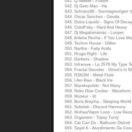
041. Q-Walker - Fusion
042. Dj Geto Man - Ha
043. Schranz98 - Sonntagmorgen Vol
044. Oscar Sanchez - Geoda
045. Dulce Liquido - Signs Of Deca
046. Cutoff:sky - Hard And Heavy
047. Dj Megalomaniac - Looper
048. Arilena Rexha - If You Love Me
049. Techno House - Glitter
050. Nartha - Fatty Acids
051. Rruga Right - Life
052. Darkexx - Shadow
053. Infrarave - Lp 2578 My Type 
054. Fractal Disorder - Ghost's In 
055. R3Ki3M - Metal Flute
056. I Am Raw - Black Iris
057. Marekspolzki - Not Many
058. Noko Rise Cooker - Waveform
059. Museur - Id
060. Boris Brejcha - Sleeping World
061. Substak - Discord Harmony
062. Mohaa/Vapor Loop - Low Reso
063. Organism - Topsy Turvy
064. Cat Can Do - Ballroom Detroit
065. Sayid K - Aturdimiento De Con