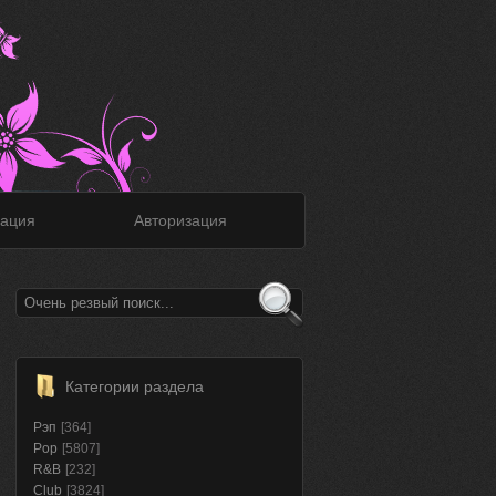
ация
Авторизация
Категории раздела
Рэп
[364]
Pop
[5807]
R&B
[232]
Club
[3824]