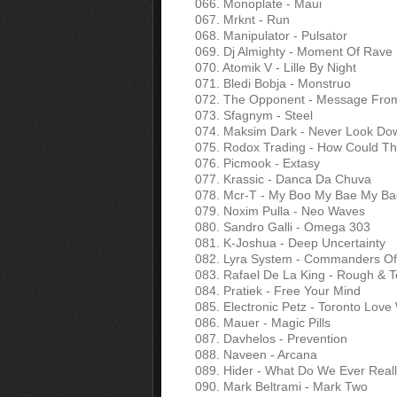
066. Monoplate - Maui
067. Mrknt - Run
068. Manipulator - Pulsator
069. Dj Almighty - Moment Of Rave
070. Atomik V - Lille By Night
071. Bledi Bobja - Monstruo
072. The Opponent - Message From 
073. Sfagnym - Steel
074. Maksim Dark - Never Look Do
075. Rodox Trading - How Could Th
076. Picmook - Extasy
077. Krassic - Danca Da Chuva
078. Mcr-T - My Boo My Bae My Ba
079. Noxim Pulla - Neo Waves
080. Sandro Galli - Omega 303
081. K-Joshua - Deep Uncertainty
082. Lyra System - Commanders O
083. Rafael De La King - Rough & 
084. Pratiek - Free Your Mind
085. Electronic Petz - Toronto Love 
086. Mauer - Magic Pills
087. Davhelos - Prevention
088. Naveen - Arcana
089. Hider - What Do We Ever Real
090. Mark Beltrami - Mark Two