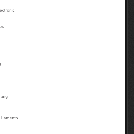
ectronic
ps
s
hang
el Lamento