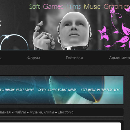
ы
Форум
Гостевая
Администр
лавная
»
Файлы
»
Музыка, клипы
»
Electronic