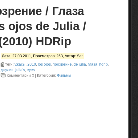
зрение / Глаза
 ojos de Julia /
 (2010) HDRip
Дата: 27.03.2011, Просмотров: 263, Автор:
Set
теги:
ужасы
,
2010
,
los ojos
,
прозрение
,
de julia
,
глаза
,
hdrip
,
джулии
,
julia's
,
eyes
Комментарии () | Категория:
Фильмы