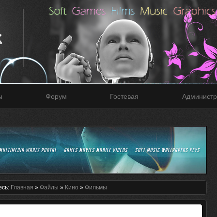
ы
Форум
Гостевая
Администр
есь:
Главная
»
Файлы
»
Кино
»
Фильмы