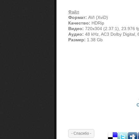
Файл
Формат:
AVI (XviD)
Качество:
HDRip
Видео:
720x304 (2.37:1), 23.976 fp
Аудио:
48 kHz, AC3 Dolby Digital, 
Размер:
1.38 Gb
С