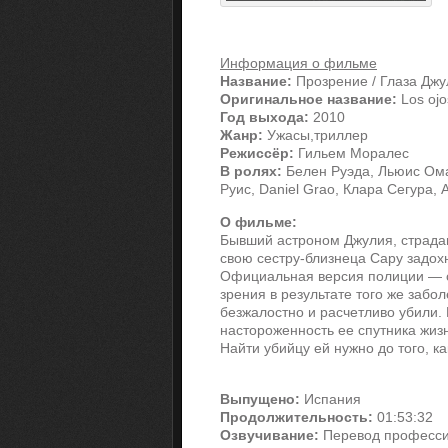
Информация о фильме
Название:
Прозрение / Глаза Джу
Оригинальное название:
Los ojos
Год выхода:
2010
Жанр:
Ужасы,триллер
Режиссёр:
Гильем Моралес
В ролях:
Белен Руэда, Льюис Омар
Руис, Daniel Grao, Клара Сегура,
О фильме:
Бывший астроном Джулия, страда
свою сестру-близнеца Сару задохн
Официальная версия полиции — с
зрения в результате того же забо
безжалостно и расчетливо убили.
настороженность ее спутника жиз
Найти убийцу ей нужно до того, ка
Выпущено:
Испания
Продолжительность:
01:53:32
Озвучивание:
Перевод професси