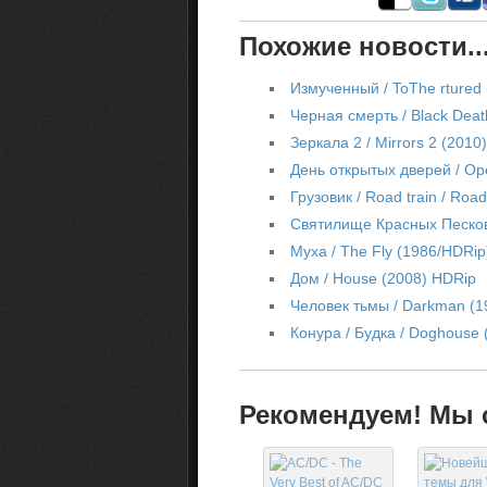
Похожие новости..
Измученный / ToThe rtured
Черная смерть / Black Deat
Зеркала 2 / Mirrors 2 (201
День открытых дверей / O
Грузовик / Road train / Road
Святилище Красных Песков
Муха / The Fly (1986/HDRip
Дом / House (2008) HDRip
Человек тьмы / Darkman (1
Конура / Будка / Doghouse
Рекомендуем! Мы с