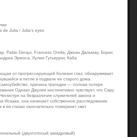
лии
 de Julia / Julia's eyes
, Pablo Derqui, Francesc Orella, Джоан Дальмау, Борис
 Андреа Эрмоса, Хулия Гутьеррес Каба
ющая от прогрессирующей болезни глаз, обнаруживает
увшейся в петле в подвале ее старого дома.
амоубийство; причина трагедии — полная потеря
левания.Однако Джулия инстинктивно чувствует, что Сару
 Несмотря на безразличие служителей закона и
ни Исаака, она начинает собственное расследование.
к в ее глазах окончательно померкнет свет.
ональный (двухголосый закадровый)