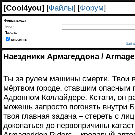
[
Cool4you
]
[
Файлы
] [
Форум
]
Форма входа
Логин:
Пароль:
запомнить
Забыл
Наездники Армагеддона / Armaged
Ты за рулем машины смерти. Твои в
мёртвом городе, ставшим опасным 
Адронном Коллайдере. Кстати, он р
можешь запросто погонять внутри Б
твоя главная задача – стереть с ли
докопаться до первопричины ката
Armageddon Riders – кровавый авт