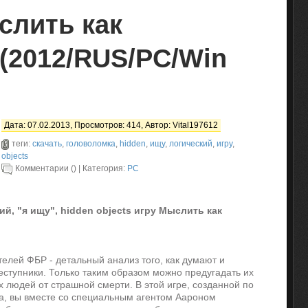
слить как
(2012/RUS/PC/Win
Дата: 07.02.2013, Просмотров: 414, Автор:
Vital197612
теги:
скачать
,
головоломка
,
hidden
,
ищу
,
логический
,
игру
,
objects
Комментарии () | Категория:
PC
й, "я ищу", hidden objects игру Мыслить как
елей ФБР - детальный анализ того, как думают и
еступники. Только таким образом можно предугадать их
 людей от страшной смерти. В этой игре, созданной по
а, вы вместе со специальным агентом Аароном