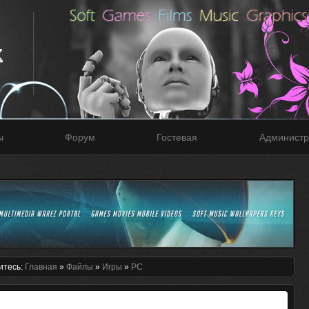
ы
Форум
Гостевая
Администр
итесь:
Главная
»
Файлы
»
Игры
»
PC