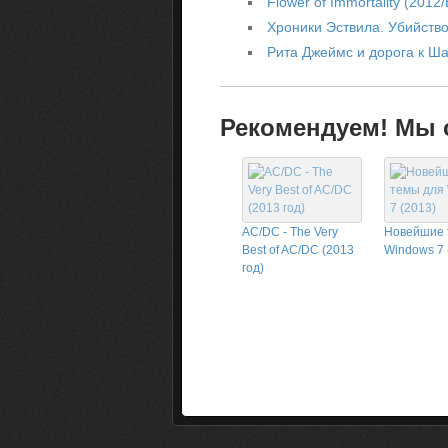
Flower of Immortality (2012
Хроники Эствила. Убийство
Рита Джеймс и дорога к Ша
Рекомендуем! Мы с
AC/DC - The Very
Новейшие 
Best of AC/DC (2013
Windows 7 
год)