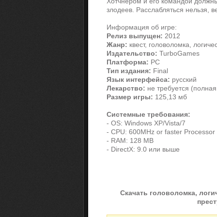
Хотчнером и его командой должн
злодеев. Расслабляться нельзя, ве
Информация об игре:
Релиз выпущен:
2012
Жанр:
квест, головоломка, логичес
Издательство:
TurboGames
Платформа:
PC
Тип издания:
Final
Язык интерфейса:
русский
Лекарство:
не требуется (полная
Размер игры:
125,13 мб
Системные требования:
- OS: Windows XP/Vista/7
- CPU: 600MHz or faster Processor
- RAM: 128 MB
- DirectX: 9.0 или выше
Скачать головоломка, логич
прест