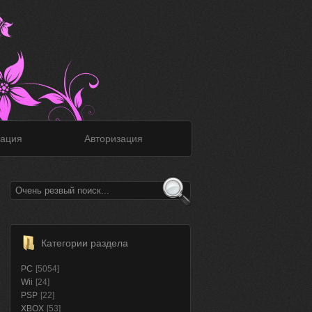
ация
Авторизация
Категории раздела
PC
[5054]
Wii
[24]
PSP
[22]
XBOX
[53]