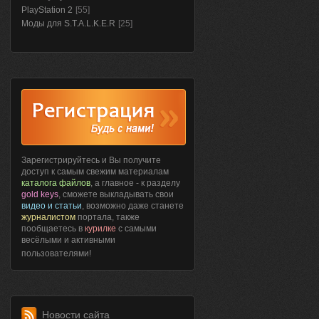
PlayStation 2
[55]
Моды для S.T.A.L.K.E.R
[25]
Зарегистрируйтесь и Вы получите
доступ к самым свежим материалам
каталога файлов
, а главное - к разделу
gold keys
, сможете выкладывать свои
видео и статьи
, возможно даже станете
журналистом
портала, также
пообщаетесь в
курилке
с самыми
весёлыми и активными
пользователями!
Новости сайта