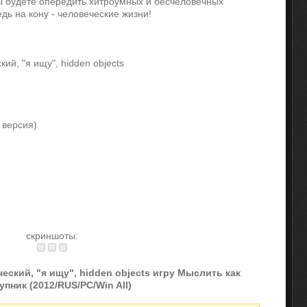
ы будете опередить хитроумных и бесчеловечных
дь на кону - человеческие жизни!
кий, "я ищу", hidden objects
 версия)
скриншоты:
еский, "я ищу", hidden objects игру Мыслить как
упник (2012/RUS/PC/Win All)