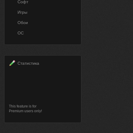
Софт
Игры
Обои
ОС
Статистика
This feature is for
Premium users only!