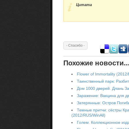
Цитата
Похожие новости..
Flower of Immortality (201
Таинственный парк: Разби
Дом 1000 дверей. Длань З
Заражение: Вакцина для дв
Затерянные: Остров Погибш
Темные притчи: сёстры Кр
(2012/RUS/WinAll)
Голем. Коллекционное изд