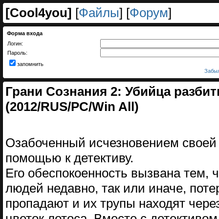
[
Cool4you
]
[
Файлы
] [
Форум
]
Форма входа
Логин:
Пароль:
запомнить
Забыл
Грани Сознания 2: Убийца разби
(2012/RUS/PC/Win All)
Озабоченный исчезновением своей 
помощью к детективу.
Его обеспокоенность вызвана тем, 
людей недавно, так или иначе, пот
пропадают и их трупы находят через
цветок лотоса. Вместе с детективом