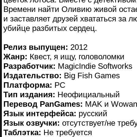
Времени найти Оливию живой остае
и заставляет друзей хвататься за л
убийце разбитых сердец.
Релиз выпущен:
2012
Жанр:
Квест, я ищу, головоломки
Разработчик:
MagicIndie Softworks
Издательство:
Big Fish Games
Платформа:
PC
Тип издания:
Неофициальный
Перевод PanGames:
MAK и Wowa
Язык интерфейса:
русский
Язык озвучки:
отсутствует/не треб
Таблэтка:
Не требуется