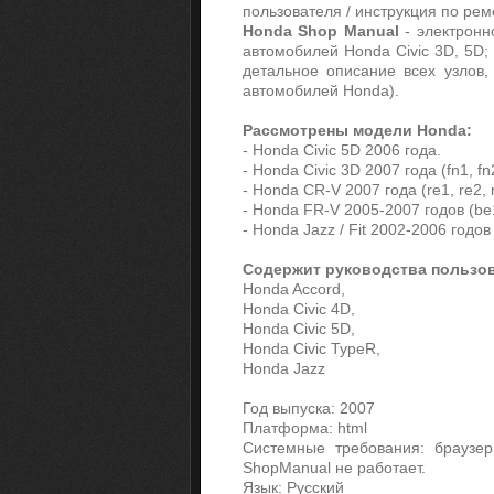
пользователя / инструкция по ре
Honda Shop Manual
- электронн
автомобилей Honda Civic 3D, 5D; 
детальное описание всех узлов,
автомобилей Honda).
Рассмотрены модели Honda:
- Honda Civic 5D 2006 года.
- Honda Civic 3D 2007 года (fn1, fn2
- Honda CR-V 2007 года (re1, re2, r
- Honda FR-V 2005-2007 годов (be
- Honda Jazz / Fit 2002-2006 годов
Содержит руководства пользо
Honda Accord,
Honda Civic 4D,
Honda Civic 5D,
Honda Civic TypeR,
Honda Jazz
Год выпуска: 2007
Платформа: html
Системные требования: браузер 
ShopManual не работает.
Язык: Русский