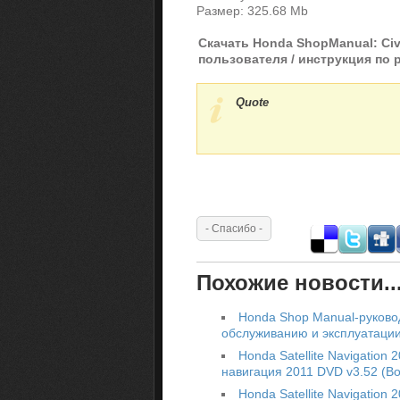
Размер: 325.68 Mb
Скачать Honda ShopManual: Civic 
пользователя / инструкция по
Quote
Похожие новости..
Honda Shop Manual-руково
обслуживанию и эксплуатаци
Honda Satellite Navigation
навигация 2011 DVD v3.52 (В
Honda Satellite Navigation