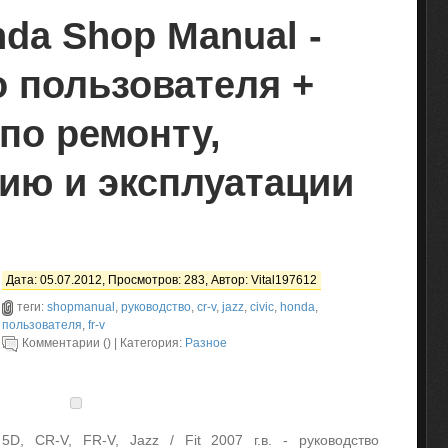
da Shop Manual -
о пользователя +
по ремонту,
ию и эксплуатации
Дата: 05.07.2012, Просмотров: 283, Автор:
Vital197612
теги:
shopmanual
,
руководство
,
cr-v
,
jazz
,
civic
,
honda
,
пользователя
,
fr-v
Комментарии () | Категория:
Разное
 5D, CR-V, FR-V, Jazz / Fit 2007 г.в. - руководство