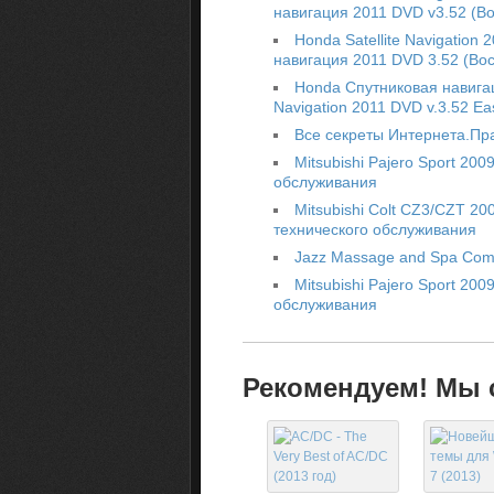
навигация 2011 DVD v3.52 (В
Honda Satellite Navigation
навигация 2011 DVD 3.52 (Во
Honda Спутниковая навигац
Navigation 2011 DVD v.3.52 Eas
Все секреты Интернета.Пра
Mitsubishi Pajero Sport 20
обслуживания
Mitsubishi Colt CZ3/CZT 2
технического обслуживания
Jazz Massage and Spa Comp
Mitsubishi Pajero Sport 20
обслуживания
Рекомендуем! Мы с