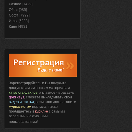
Разное
[1429]
Обои
[985]
Софт
[7999]
Игры
[5233]
Кино
[4931]
Зарегистрируйтесь и Вы получите
доступ к самым свежим материалам
каталога файлов
, а главное - к разделу
gold keys
, сможете выкладывать свои
видео и статьи
, возможно даже станете
журналистом
портала, также
пообщаетесь в
курилке
с самыми
весёлыми и активными
пользователями!