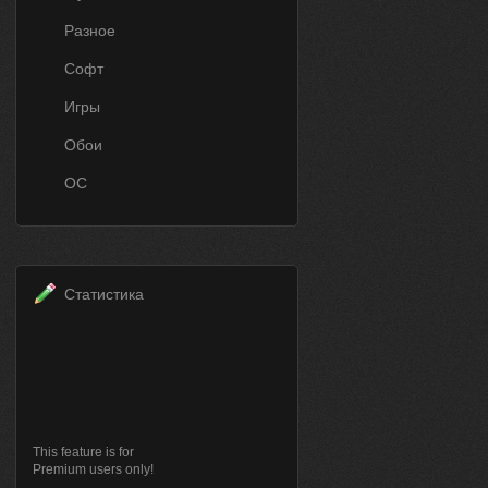
Разное
Софт
Игры
Обои
ОС
Статистика
This feature is for
Premium users only!