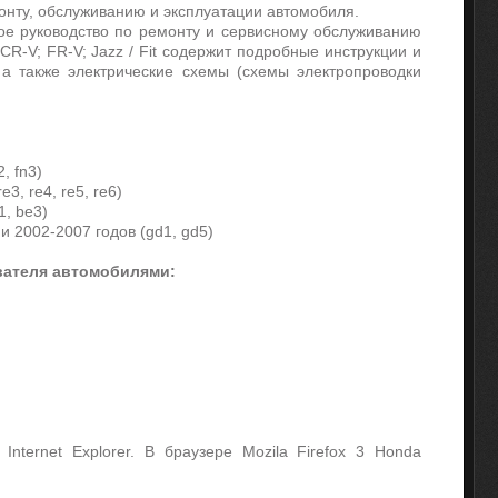
монту, обслуживанию и эксплуатации автомобиля.
ое руководство по ремонту и сервисному обслуживанию
CR-V; FR-V; Jazz / Fit содержит подробные инструкции и
 а также электрические схемы (схемы электропроводки
, fn3)
e3, re4, re5, re6)
1, be3)
 и 2002-2007 годов (gd1, gd5)
вателя автомобилями:
Internet Explorer. B браузере Mozila Firefox 3 Honda