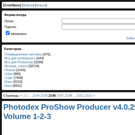
[
Cool4you
]
[
Файлы
] [
Форум
]
Форма входа
Логин:
Пароль:
запомнить
Забыл
Категории
Операционные системы
[976]
Всё для мобильного
[644]
Всё для Photoshop
[3299]
Музыка, клипы
[28734]
Разное
[1429]
Обои
[985]
Софт
[7999]
Игры
[5233]
Кино
[4931]
Страницы:
«
1
2
...
2144
2145
2146
2147
2148
...
2151
2152
»
Photodex ProShow Producer v4.0.2
Volume 1-2-3