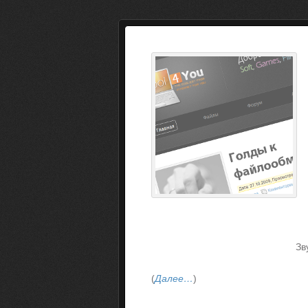
Зв
(
Далее…
)