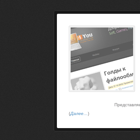
Представля
(
Далее…
)