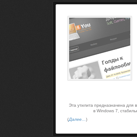
Эта утилита предназначена для в
в Windows 7, стабиль
(
Далее…
)