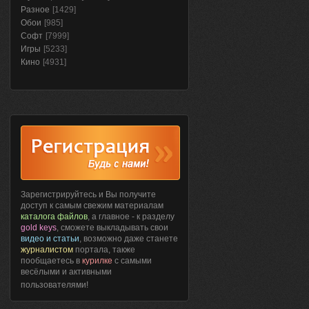
Разное
[1429]
Обои
[985]
Софт
[7999]
Игры
[5233]
Кино
[4931]
Зарегистрируйтесь и Вы получите
доступ к самым свежим материалам
каталога файлов
, а главное - к разделу
gold keys
, сможете выкладывать свои
видео и статьи
, возможно даже станете
журналистом
портала, также
пообщаетесь в
курилке
с самыми
весёлыми и активными
пользователями!