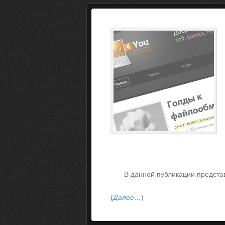
В данной публикации предста
(
Далее…
)