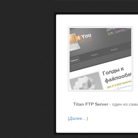
Titan FTP Server
- один из са
(
Далее…
)