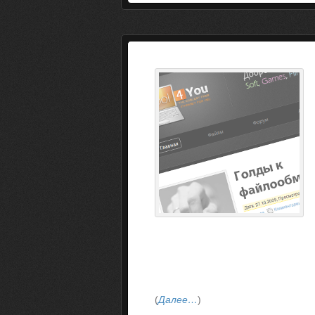
(
Далее…
)