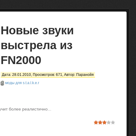
Новые звуки
выстрела из
FN2000
Дата: 28.01.2010, Просмотров: 671, Автор:
Паранойя
моды для s.t.a.l.k.e.r
учит более реалистично...