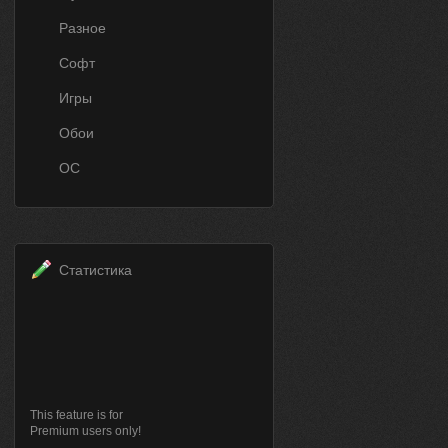
Разное
Софт
Игры
Обои
ОС
Статистика
This feature is for
Premium users only!