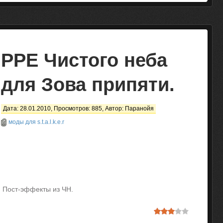
PPE Чистого неба
для Зова припяти.
Дата: 28.01.2010, Просмотров: 885, Автор:
Паранойя
моды для s.t.a.l.k.e.r
Пост-эффекты из ЧН.