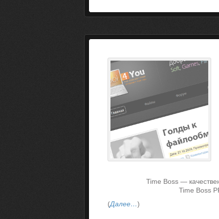
Time Boss — качестве
Time Boss P
(
Далее…
)